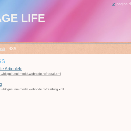
pagina d
GE LIFE
asă
-
RSS
SS
te Articolele
s://blogul-unui-model.webnode.ro/rss/all.xml
g
s://blogul-unui-model.webnode.ro/rss/blog.xml