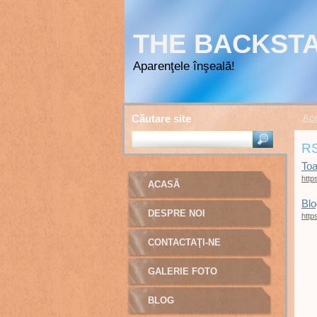
THE BACKSTA
Aparenţele înşeală!
Căutare site
Ac
R
Toa
http
ACASĂ
Blo
DESPRE NOI
http
CONTACTAŢI-NE
GALERIE FOTO
BLOG