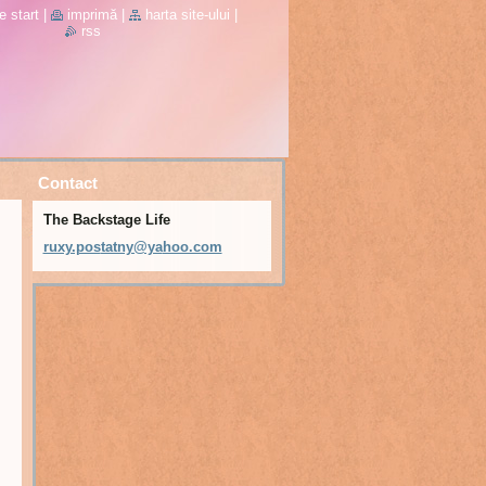
e start
|
imprimă
|
harta site-ului
|
rss
Contact
The Backstage Life
ruxy.pos
tatny@ya
hoo.com